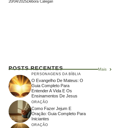
20/04/2025
Débora Calegari
A Páscoa, conforme descrita nas escrituras,
é uma história de libertação e esperança, e
ainda oferece lições significativas para os
dias atuais.
POSTS RECENTES
Mais
PERSONAGENS DA BÍBLIA
O Evangelho De Mateus: O
Guia Completo Para
Entender A Vida E Os
Ensinamentos De Jesus
ORAÇÃO
Como Fazer Jejum E
Oração: Guia Completo Para
Iniciantes
ORAÇÃO