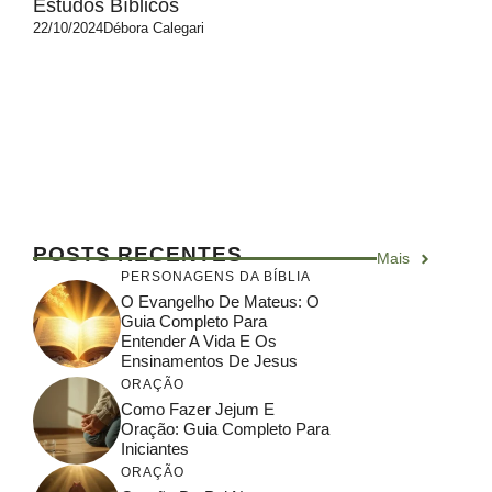
Estudos Bíblicos
22/10/2024
Débora Calegari
Se você é um estudante ávido da Palavra de
Deus, já deve ter ouvido falar da “Bíblia do
Caminho“. Este ...
POSTS RECENTES
Mais
PERSONAGENS DA BÍBLIA
O Evangelho De Mateus: O
Guia Completo Para
Entender A Vida E Os
Ensinamentos De Jesus
ORAÇÃO
Como Fazer Jejum E
Oração: Guia Completo Para
Iniciantes
ORAÇÃO