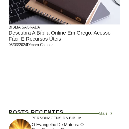
BÍBLIA SAGRADA
Descubra A Bíblia Online Em Grego: Acesso
Fácil E Recursos Úteis
05/03/2024
Débora Calegari
Entender os escritos sagrados de forma
autêntica é uma busca constante para
muitos estudiosos e fiéis. A Bíblia online em
...
POSTS RECENTES
Mais
PERSONAGENS DA BÍBLIA
O Evangelho De Mateus: O