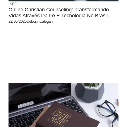
INFO
Online Christian Counseling: Transformando
Vidas Através Da Fé E Tecnologia No Brasil
22/05/2025
Débora Calegari
Online christian counseling revoluciona o
acesso à terapia baseada na fé no Brasil.
Profissionais qualificados oferecem
atendimento seguro e eficaz em todas as
regiões, integrando princípios bíblicos com
psicologia moderna para transformar vidas.