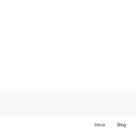
Pular
para
o
conteúdo
Início
Blog