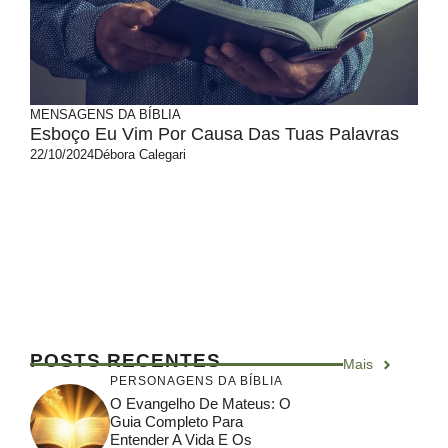
MENSAGENS DA BÍBLIA
Esboço Eu Vim Por Causa Das Tuas Palavras
22/10/2024
Débora Calegari
Nesse esboço “eu vim por causa das tuas
palavras“, veremos sobre a Importância da
Palavra de Deus com base em ...
POSTS RECENTES
Mais
PERSONAGENS DA BÍBLIA
O Evangelho De Mateus: O
Guia Completo Para
Entender A Vida E Os