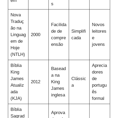
ém
s
Nova
Traduç
Facilida
Novos
ão na
de de
Simplifi
leitores
Linguag
2000
compre
cada
e
em de
ensão
jovens
Hoje
(NTLH)
Bíblia
Aprecia
Basead
King
dores
a na
James
Clássic
de
2012
King
Atualiz
a
portugu
James
ada
ês
inglesa
(KJA)
formal
Bíblia
Aprova
Sagrad