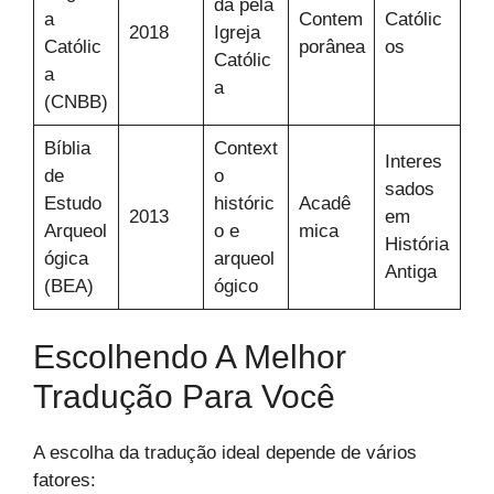
da pela
a
Contem
Católic
2018
Igreja
Católic
porânea
os
Católic
a
a
(CNBB)
Bíblia
Context
Interes
de
o
sados
Estudo
históric
Acadê
2013
em
Arqueol
o e
mica
História
ógica
arqueol
Antiga
(BEA)
ógico
Escolhendo A Melhor
Tradução Para Você
A escolha da tradução ideal depende de vários
fatores: