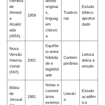
Ferreira
textos
de
originai
Estudo
Almeid
s,
Tradicio
bíblico
1959
a
linguag
nal
aprofun
Atualiz
em
dado
ada
clássic
(ARA)
a
Equilíbr
Nova
io entre
Versão
Leitura
fidelida
Contem
Interna
2001
diária e
de e
porânea
cional
estudo
legibilid
(NVI)
ade
Notas e
Bíblia
coment
Estudo
de
Literári
1981
ários
acadêm
Jerusal
a
extenso
ico