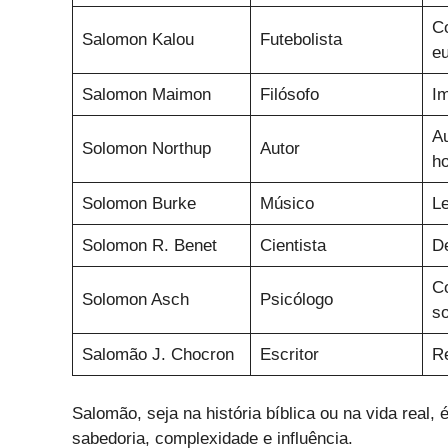
Co
Salomon Kalou
Futebolista
e
Salomon Maimon
Filósofo
Im
Au
Solomon Northup
Autor
h
Solomon Burke
Músico
Le
Solomon R. Benet
Cientista
D
C
Solomon Asch
Psicólogo
so
Salomão J. Chocron
Escritor
Re
Salomão, seja na história bíblica ou na vida real
sabedoria, complexidade e influência.