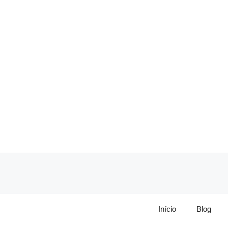
Pular
para
o
conteúdo
Início
Blog