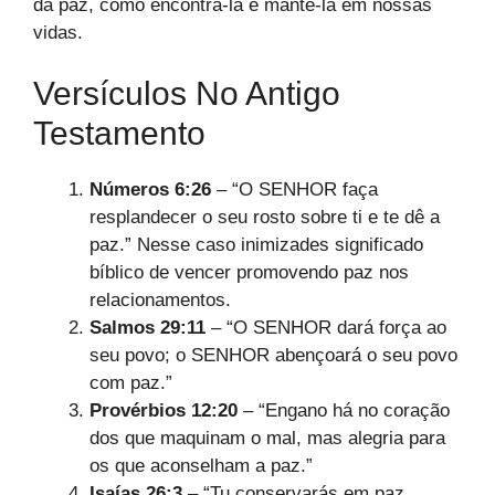
da paz, como encontrá-la e mantê-la em nossas
vidas.
Versículos No Antigo
Testamento
Números 6:26
– “O SENHOR faça
resplandecer o seu rosto sobre ti e te dê a
paz.” Nesse caso inimizades significado
bíblico de vencer promovendo paz nos
relacionamentos.
Salmos 29:11
– “O SENHOR dará força ao
seu povo; o SENHOR abençoará o seu povo
com paz.”
Provérbios 12:20
– “Engano há no coração
dos que maquinam o mal, mas alegria para
os que aconselham a paz.”
Isaías 26:3
– “Tu conservarás em paz