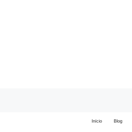
Pular
para
o
conteúdo
Início
Blog