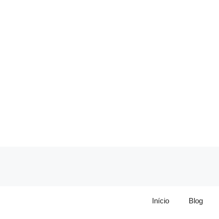
Pular
para
o
conteúdo
Início
Blog