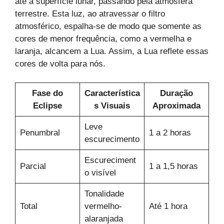
até a superfície lunar, passando pela atmosfera
terrestre. Esta luz, ao atravessar o filtro
atmosférico, espalha-se de modo que somente as
cores de menor frequência, como a vermelha e
laranja, alcancem a Lua. Assim, a Lua reflete essas
cores de volta para nós.
Fase do
Característica
Duração
Eclipse
s Visuais
Aproximada
Leve
Penumbral
1 a 2 horas
escurecimento
Escureciment
Parcial
1 a 1,5 horas
o visível
Tonalidade
Total
vermelho-
Até 1 hora
alaranjada