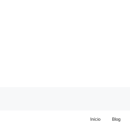
Pular
para
o
conteúdo
Início
Blog