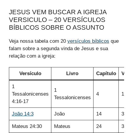
JESUS VEM BUSCAR A IGREJA
VERSICULO – 20 VERSÍCULOS
BÍBLICOS SOBRE O ASSUNTO
Veja nossa tabela com 20
versículos bíblicos
que
falam sobre a segunda vinda de Jesus e sua
relação com a igreja:
Versículo
Livro
Capítulo
Vers
1
1
Tessalonicenses
4
16-1
Tessalonicenses
4:16-17
João 14:3
João
14
3
Mateus 24:30
Mateus
24
30