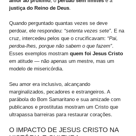
amor ao próximo
, o
perdão sem limites
e a
justiça do Reino de Deus
.
Quando perguntado quantas vezes se deve
perdoar, ele respondeu:
“setenta vezes sete”
. E na
cruz, intercedeu pelos que o crucificavam:
“Pai,
perdoa-lhes, porque não sabem o que fazem”
.
Esses exemplos mostram
quem foi Jesus Cristo
em atitude — não apenas um mestre, mas um
modelo de misericórdia.
Seu amor era inclusivo, alcançando
marginalizados, pecadores e estrangeiros. A
parábola do Bom Samaritano e sua amizade com
publicanos e prostitutas mostram um Cristo que
ultrapassa barreiras para restaurar corações.
O IMPACTO DE JESUS CRISTO NA